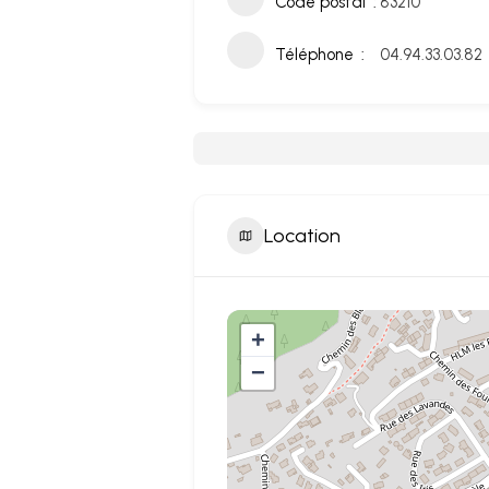
Code postal
83210
Téléphone
04.94.33.03.82
Location
+
−