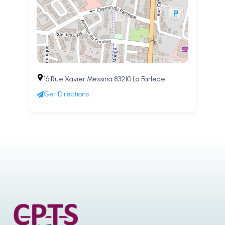
16 Rue Xavier Messina 83210 La Farlede
Get Directions