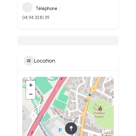
Téléphone
04.94.33.81.39
Location
+
−