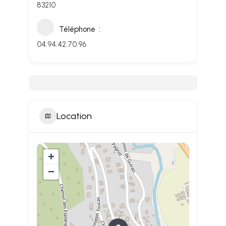
83210
Téléphone
04.94.42.70.96
Location
+
−