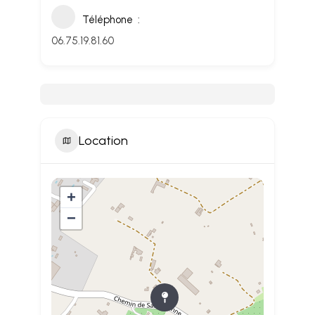
Téléphone
06.75.19.81.60
Location
+
−