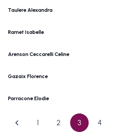
Taulere Alexandra
Ramet Isabelle
Arenson Ceccarelli Celine
Gazaix Florence
Parracone Elodie
1
2
3
4