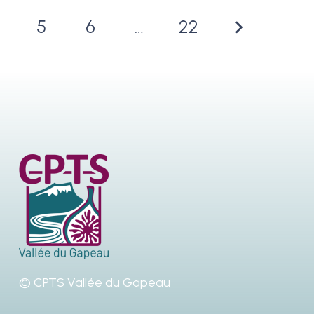
5
6
…
22
© CPTS Vallée du Gapeau